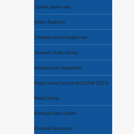
Opinie, apele rady
Kluby Radnych
Oświadczenia majątkowe
Uchwały Rady Gminy
Interpelacje i zapytania
Rada Gminy Szczytniki (2018-2023)
Rada Gminy
Komisja Rady Gminy
Komisja Rewizyjna