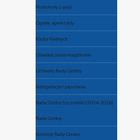
Protokoły z sesji
Opinie, apele rady
Kluby Radnych
Oświadczenia majątkowe
Uchwały Rady Gminy
Interpelacje i zapytania
Rada Gminy Szczytniki (2014-2018)
Rada Gminy
Komisje Rady Gminy