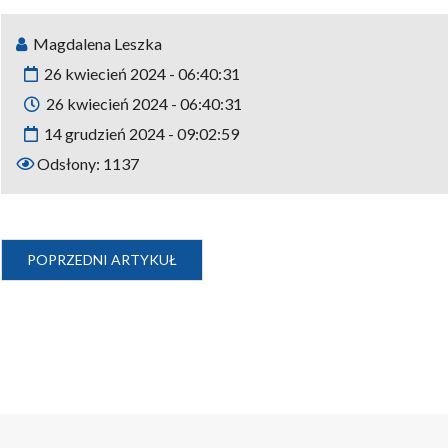
Magdalena Leszka
26 kwiecień 2024 - 06:40:31
26 kwiecień 2024 - 06:40:31
14 grudzień 2024 - 09:02:59
Odsłony: 1137
POPRZEDNI ARTYKUŁ: KOMISJA SKARG, WNIOSKÓW I PETYCJ
POPRZEDNI ARTYKUŁ