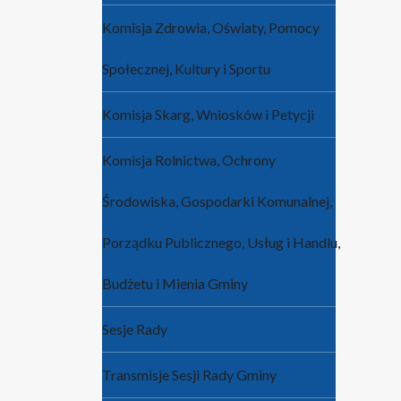
Komisja Zdrowia, Oświaty, Pomocy
Społecznej, Kultury i Sportu
Komisja Skarg, Wniosków i Petycji
Komisja Rolnictwa, Ochrony
Środowiska, Gospodarki Komunalnej,
Porządku Publicznego, Usług i Handlu,
Budżetu i Mienia Gminy
Sesje Rady
Transmisje Sesji Rady Gminy