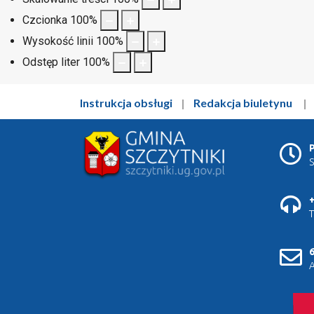
Czcionka
100
%
Wysokość linii
100
%
Odstęp liter
100
%
Instrukcja obsługi
|
Redakcja biuletynu
P
S
+
T
6