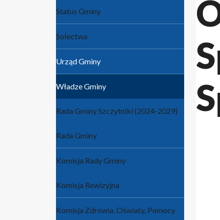
O
Status Gminy
Sołectwa
S
Urząd Gminy
S
Władze Gminy
Rada Gminy Szczytniki (2024-2029)
Rada Gminy
Komisja Rady Gminy
Komisja Rewizyjna
Komisja Zdrowia, Oświaty, Pomocy