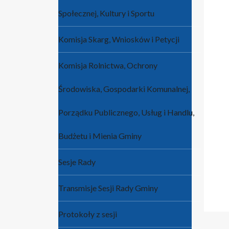
Społecznej, Kultury i Sportu
Komisja Skarg, Wniosków i Petycji
Komisja Rolnictwa, Ochrony
Środowiska, Gospodarki Komunalnej,
Porządku Publicznego, Usług i Handlu,
Budżetu i Mienia Gminy
Sesje Rady
Transmisje Sesji Rady Gminy
Protokoły z sesji