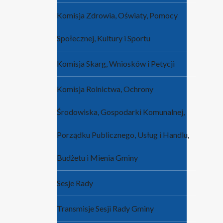
Komisja Zdrowia, Oświaty, Pomocy
Społecznej, Kultury i Sportu
Komisja Skarg, Wniosków i Petycji
Komisja Rolnictwa, Ochrony
Środowiska, Gospodarki Komunalnej,
Porządku Publicznego, Usług i Handlu,
Budżetu i Mienia Gminy
Sesje Rady
Transmisje Sesji Rady Gminy