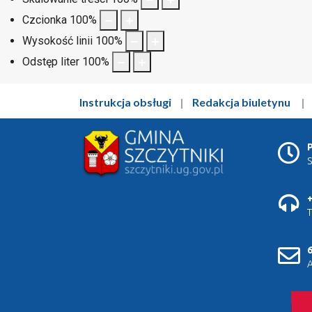
Czcionka
100
%
Wysokość linii
100
%
Odstęp liter
100
%
Instrukcja obsługi
|
Redakcja biuletynu
P
S
+
T
6