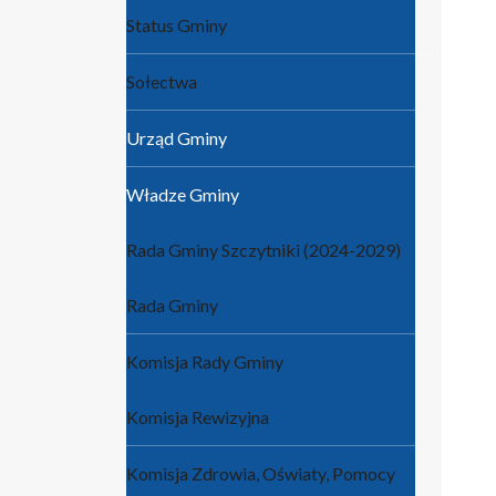
Status Gminy
Sołectwa
Urząd Gminy
Władze Gminy
Rada Gminy Szczytniki (2024-2029)
Rada Gminy
Komisja Rady Gminy
Komisja Rewizyjna
Komisja Zdrowia, Oświaty, Pomocy