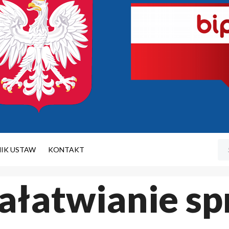
NIK USTAW
KONTAKT
ałatwianie s