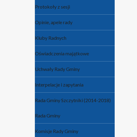
Protokoły z sesji
Opinie, apele rady
Kluby Radnych
Oświadczenia majątkowe
Uchwały Rady Gminy
Interpelacje i zapytania
Rada Gminy Szczytniki (2014-2018)
Rada Gminy
Komisje Rady Gminy