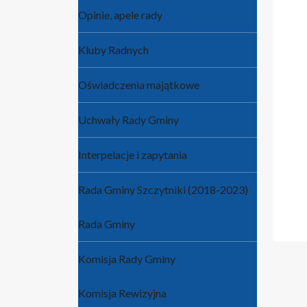
Opinie, apele rady
Kluby Radnych
Oświadczenia majątkowe
Uchwały Rady Gminy
Interpelacje i zapytania
Rada Gminy Szczytniki (2018-2023)
Rada Gminy
Komisja Rady Gminy
Komisja Rewizyjna