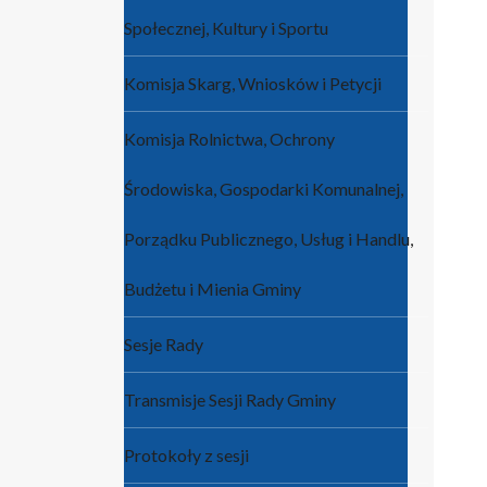
Społecznej, Kultury i Sportu
Komisja Skarg, Wniosków i Petycji
Komisja Rolnictwa, Ochrony
Środowiska, Gospodarki Komunalnej,
Porządku Publicznego, Usług i Handlu,
Budżetu i Mienia Gminy
Sesje Rady
Transmisje Sesji Rady Gminy
Protokoły z sesji